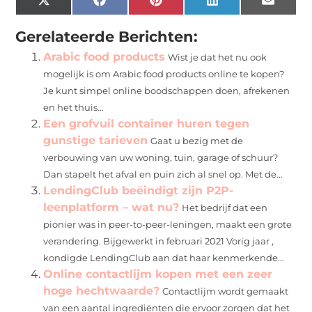
X
Facebook
Pinterest
LinkedIn
Email
(Twitter)
Gerelateerde Berichten:
Arabic food products
Wist je dat het nu ook
mogelijk is om Arabic food products online te kopen?
Je kunt simpel online boodschappen doen, afrekenen
en het thuis...
Een grofvuil container huren tegen
gunstige tarieven
Gaat u bezig met de
verbouwing van uw woning, tuin, garage of schuur?
Dan stapelt het afval en puin zich al snel op. Met de...
LendingClub beëindigt zijn P2P-
leenplatform – wat nu?
Het bedrijf dat een
pionier was in peer-to-peer-leningen, maakt een grote
verandering. Bijgewerkt in februari 2021 Vorig jaar ,
kondigde LendingClub aan dat haar kenmerkende...
Online contactlijm kopen met een zeer
hoge hechtwaarde?
Contactlijm wordt gemaakt
van een aantal ingrediënten die ervoor zorgen dat het