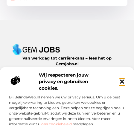
Van werkdag tot carrièrekans – lees het op
Gemjobs.nl
Ontdek inspirerende blogs en artikelen over alles wat de
Wij respecteren jouw
arbeidsmarkt en jouw loopbaan te bieden hebben.
privacy en gebruiken
Bericht categorie
cookies.
Bij BelindaWeb.nl nemen we uw privacy serieus. Om u de best
mogelijke ervaring te bieden, gebruiken we cookies en
vergelijkbare technologieën. Deze helpen ons te begrijpen hoe u
Onze informatie
onze website gebruikt, zodat wij deze kunnen verbeteren en u
gepersonaliseerde ervaringen kunnen bieden. Voor meer
Een backlink kopen: slimme zet of risico? Ontdek wat je moet weten
Geld verdienen met links: een verrassende inkomstenstroom die je niet mag missen
informatie kunt u
ons cookiebeleid
raadplegen.