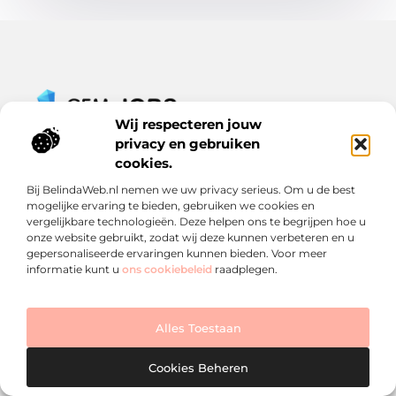
Wij respecteren jouw
Van werkdag tot carrièrekans – lees het op
privacy en gebruiken
Gemjobs.nl
cookies.
Ontdek inspirerende blogs en artikelen over alles wat de
arbeidsmarkt en jouw loopbaan te bieden hebben.
Bij BelindaWeb.nl nemen we uw privacy serieus. Om u de best
mogelijke ervaring te bieden, gebruiken we cookies en
Bericht categorie
vergelijkbare technologieën. Deze helpen ons te begrijpen hoe u
onze website gebruikt, zodat wij deze kunnen verbeteren en u
gepersonaliseerde ervaringen kunnen bieden. Voor meer
informatie kunt u
ons cookiebeleid
raadplegen.
Onze informatie
Een backlink kopen: slimme zet of risico? Ontdek wat je moet weten
Geld verdienen met links: een verrassende inkomstenstroom die je niet mag missen
Alles Toestaan
Cookies Beheren
Website index