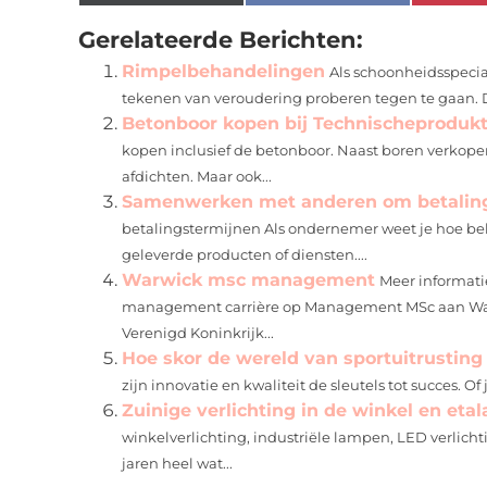
Gerelateerde Berichten:
Rimpelbehandelingen
Als schoonheidsspecia
tekenen van veroudering proberen tegen te gaan. De
Betonboor kopen bij Technischeprodukt
kopen inclusief de betonboor. Naast boren verkopen
afdichten. Maar ook...
Samenwerken met anderen om betaling
betalingstermijnen Als ondernemer weet je hoe bela
geleverde producten of diensten....
Warwick msc management
Meer informati
management carrière op Management MSc aan Warwi
Verenigd Koninkrijk...
Hoe skor de wereld van sportuitrusting
zijn innovatie en kwaliteit de sleutels tot succes. Of
Zuinige verlichting in de winkel en eta
winkelverlichting, industriële lampen, LED verlic
jaren heel wat...