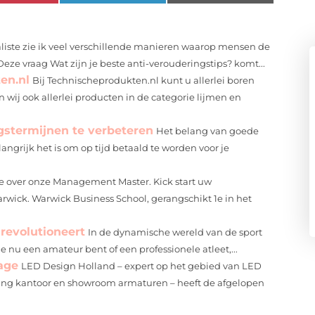
liste zie ik veel verschillende manieren waarop mensen de
ze vraag Wat zijn je beste anti-verouderingstips? komt...
en.nl
Bij Technischeprodukten.nl kunt u allerlei boren
 wij ook allerlei producten in de categorie lijmen en
stermijnen te verbeteren
Het belang van goede
ngrijk het is om op tijd betaald te worden voor je
e over onze Management Master. Kick start uw
ck. Warwick Business School, gerangschikt 1e in het
 revolutioneert
In de dynamische wereld van de sport
 je nu een amateur bent of een professionele atleet,...
lage
LED Design Holland – expert op het gebied van LED
hting kantoor en showroom armaturen – heeft de afgelopen