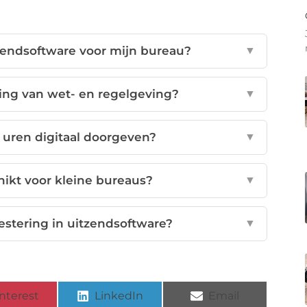
zendsoftware voor mijn bureau?
▼
ving van wet- en regelgeving?
▼
uren digitaal doorgeven?
▼
hikt voor kleine bureaus?
▼
vestering in uitzendsoftware?
▼
nterest
LinkedIn
Email