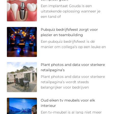
Een implantaat Gouda is een
uitstekende oplossing wanneer je
een tand of
Pubquiz bedrijfsfeest zorgt voor
plezier en teambuilding
Een pubquiz bedrijfsfeest is dé
manier om collega’s op een leuke en
Plant photos and data voor sterkere
retailpagina’s
Plant photos and data voor sterkere
retailpagina’s wordt steeds
belangrijker voor bedrijven
Oud eiken tv meubels voor elk
interieur
Een tv-meubel is al lang niet meer