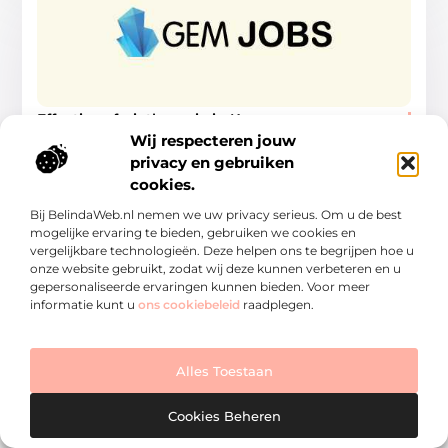
Effectieve fysiotherapie in Kampen
Heb jij last van jouw gewrichten of spieren en heb je dit
Wij respecteren jouw
al langer dan twee weken? Dan gaat dit vaak niet meer
privacy en gebruiken
vanzelf weg.
cookies.
Gezondheid
Bij BelindaWeb.nl nemen we uw privacy serieus. Om u de best
mogelijke ervaring te bieden, gebruiken we cookies en
vergelijkbare technologieën. Deze helpen ons te begrijpen hoe u
onze website gebruikt, zodat wij deze kunnen verbeteren en u
gepersonaliseerde ervaringen kunnen bieden. Voor meer
informatie kunt u
ons cookiebeleid
raadplegen.
Alles Toestaan
Cookies Beheren