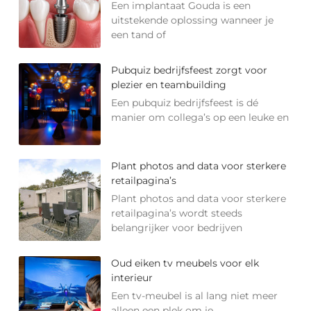
Een implantaat Gouda is een
uitstekende oplossing wanneer je
een tand of
Pubquiz bedrijfsfeest zorgt voor
plezier en teambuilding
Een pubquiz bedrijfsfeest is dé
manier om collega’s op een leuke en
Plant photos and data voor sterkere
retailpagina’s
Plant photos and data voor sterkere
retailpagina’s wordt steeds
belangrijker voor bedrijven
Oud eiken tv meubels voor elk
interieur
Een tv-meubel is al lang niet meer
alleen een plek om je