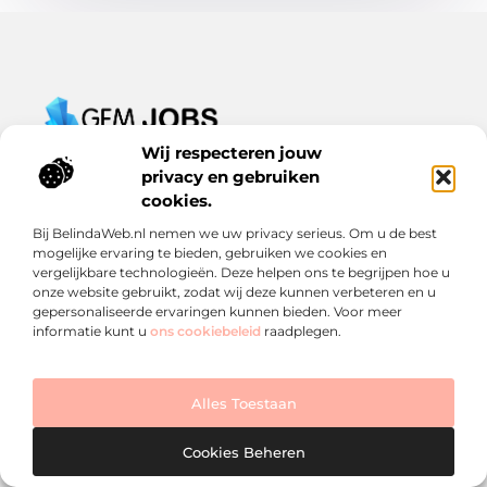
Van werkdag tot carrièrekans – lees het op
Wij respecteren jouw
Gemjobs.nl
privacy en gebruiken
Ontdek inspirerende blogs en artikelen over alles wat de
cookies.
arbeidsmarkt en jouw loopbaan te bieden hebben.
Bij BelindaWeb.nl nemen we uw privacy serieus. Om u de best
mogelijke ervaring te bieden, gebruiken we cookies en
Bericht categorie
vergelijkbare technologieën. Deze helpen ons te begrijpen hoe u
onze website gebruikt, zodat wij deze kunnen verbeteren en u
gepersonaliseerde ervaringen kunnen bieden. Voor meer
informatie kunt u
ons cookiebeleid
raadplegen.
Onze informatie
Een backlink kopen: slimme zet of risico? Ontdek wat je moet weten
Geld verdienen met links: een verrassende inkomstenstroom die je niet mag missen
Alles Toestaan
Cookies Beheren
Website index