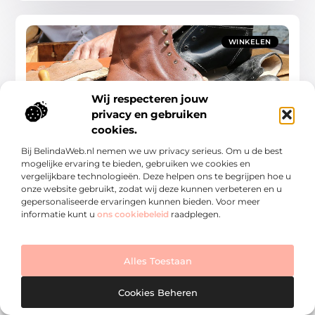
WINKELEN
Wij respecteren jouw
privacy en gebruiken
cookies.
Schoenmaker in Kerkrade – een ambachtelijk
vak dat de tand des tijds doorstaat
Bij BelindaWeb.nl nemen we uw privacy serieus. Om u de best
In de moderne wereld van fast fashion en
mogelijke ervaring te bieden, gebruiken we cookies en
massaproductie blijft de schoenmaker in Kerkrade
vergelijkbare technologieën. Deze helpen ons te begrijpen hoe u
(Schoenreparatie) een bastion van traditioneel
onze website gebruikt, zodat wij deze kunnen verbeteren en u
vakmanschap. Schoenmakers spelen een cruciale rol
gepersonaliseerde ervaringen kunnen bieden. Voor meer
informatie kunt u
ons cookiebeleid
raadplegen.
Winkelen
Alles Toestaan
Cookies Beheren
WINKELEN