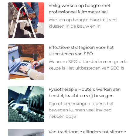
Veilig werken op hoogte met
professioneel klimmateriaal
Werken op hoogte hoort bij veel
klussen in de bouw en in
Effectieve strategieën voor het
uitbesteden van SEO
Waarom SEO uitbesteden een goede
keuze is Het uitbesteden van SEO is
Fysiotherapie Houten: werken aan
herstel, kracht en vrij bewegen
Pijn of beperkingen tijdens het
bewegen kunnen veel invloed
hebben op je
Van traditionele cilinders tot slimme