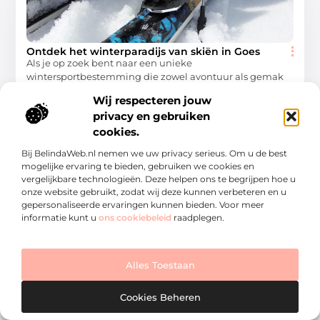
Ontdek het winterparadijs van skiën in Goes
Als je op zoek bent naar een unieke
wintersportbestemming die zowel avontuur als gemak
biedt, dan moet je beslist Skiën in Goes overwegen. Deze
Wij respecteren jouw
verborgen
privacy en gebruiken
Winkelen
cookies.
Bij BelindaWeb.nl nemen we uw privacy serieus. Om u de best
mogelijke ervaring te bieden, gebruiken we cookies en
vergelijkbare technologieën. Deze helpen ons te begrijpen hoe u
onze website gebruikt, zodat wij deze kunnen verbeteren en u
gepersonaliseerde ervaringen kunnen bieden. Voor meer
WINKELEN
informatie kunt u
ons cookiebeleid
raadplegen.
Alles Toestaan
Cookies Beheren
Sierbestrating in Heerenveen voor een prachtige
buitenruimte