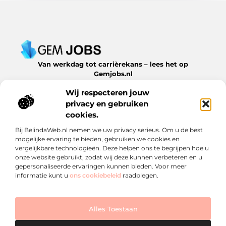
Van werkdag tot carrièrekans – lees het op
Gemjobs.nl
Ontdek inspirerende blogs en artikelen over alles wat de
Wij respecteren jouw
arbeidsmarkt en jouw loopbaan te bieden hebben.
privacy en gebruiken
Bericht categorie
cookies.
Bij BelindaWeb.nl nemen we uw privacy serieus. Om u de best
mogelijke ervaring te bieden, gebruiken we cookies en
vergelijkbare technologieën. Deze helpen ons te begrijpen hoe u
Onze informatie
onze website gebruikt, zodat wij deze kunnen verbeteren en u
gepersonaliseerde ervaringen kunnen bieden. Voor meer
Een backlink kopen: slimme zet of risico? Ontdek wat je moet weten
Geld verdienen met links: een verrassende inkomstenstroom die je niet mag missen
informatie kunt u
ons cookiebeleid
raadplegen.
Alles Toestaan
Website index