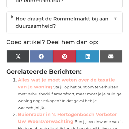
de Rommelmarkt?
Hoe draagt de Rommelmarkt bij aan
▼
duurzaamheid?
Goed artikel? Deel hem dan op:
X
Facebook
Pinterest
LinkedIn
Email
(Twitter)
Gerelateerde Berichten:
Alles wat je moet weten over de taxatie
van je woning
Sta jij op het punt om te verhuizen
met verhuisbedrijf Amersfoort, maar moet je je huidige
woning nog verkopen? In dat geval heb je
waarschijnlijk...
Buienradar in 's Hertogenbosch Verbeter
Uw Weersverwachting
Ben jij een inwoner van ’s
Hertogenbosch die altijd op de hoogte wil blijven van