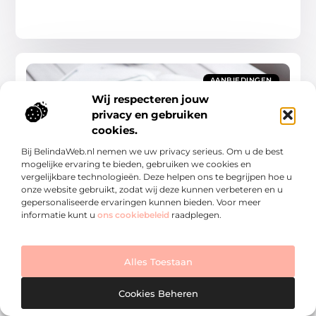
AANBIEDINGEN
Wij respecteren jouw
privacy en gebruiken
cookies.
Bij BelindaWeb.nl nemen we uw privacy serieus. Om u de best
mogelijke ervaring te bieden, gebruiken we cookies en
Effectieve manieren om van ongewenste
vergelijkbare technologieën. Deze helpen ons te begrijpen hoe u
reclame af te komen
onze website gebruikt, zodat wij deze kunnen verbeteren en u
De overvloed aan reclame Je kent het wel, je
gepersonaliseerde ervaringen kunnen bieden. Voor meer
brievenbus puilt uit van reclamefolders, je inbox zit vol
informatie kunt u
ons cookiebeleid
raadplegen.
met ongevraagde nieuwsbrieven en overal waar
Aanbiedingen
Alles Toestaan
Cookies Beheren