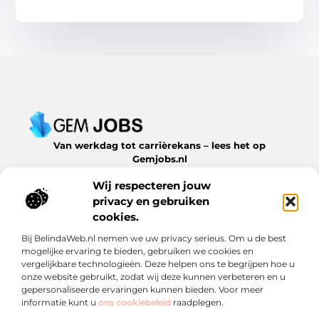
Van werkdag tot carrièrekans – lees het op
Gemjobs.nl
Ontdek inspirerende blogs en artikelen over alles wat de
Wij respecteren jouw
arbeidsmarkt en jouw loopbaan te bieden hebben.
privacy en gebruiken
Bericht categorie
cookies.
Bij BelindaWeb.nl nemen we uw privacy serieus. Om u de best
mogelijke ervaring te bieden, gebruiken we cookies en
vergelijkbare technologieën. Deze helpen ons te begrijpen hoe u
Onze informatie
onze website gebruikt, zodat wij deze kunnen verbeteren en u
gepersonaliseerde ervaringen kunnen bieden. Voor meer
Een backlink kopen: slimme zet of risico? Ontdek wat je moet weten
Geld verdienen met links: een verrassende inkomstenstroom die je niet mag missen
informatie kunt u
ons cookiebeleid
raadplegen.