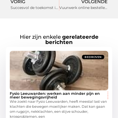
VORIG
VOLGENDE
Succesvol de toekomst in dankzij Your Business Online
Vuurwerk online bestellen in de omgeving Zeist: uw lokale leverancier
Hier zijn enkele
gerelateerde
berichten
BEDRIJVEN
Fysio Leeuwarden: werken aan minder pijn en
meer bewegingsvrijheid
Wie zoekt naar Fysio Leeuwarden, heeft meestal last van
klachten die bewegen moeilijker maken. Dat kan gaan
om rugpijn, nekklachten, een stijve schouder,
knieproblemen, een