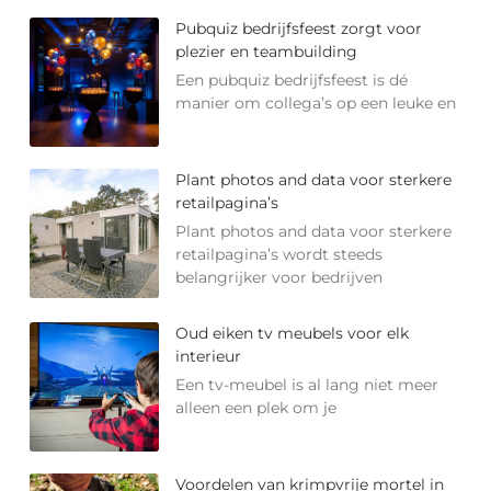
Pubquiz bedrijfsfeest zorgt voor
plezier en teambuilding
Een pubquiz bedrijfsfeest is dé
manier om collega’s op een leuke en
Plant photos and data voor sterkere
retailpagina’s
Plant photos and data voor sterkere
retailpagina’s wordt steeds
belangrijker voor bedrijven
Oud eiken tv meubels voor elk
interieur
Een tv-meubel is al lang niet meer
alleen een plek om je
Voordelen van krimpvrije mortel in