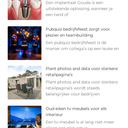
Een implantaat Gouda is een
uitstekende oplossing wanneer je
een tand of
Pubquiz bedrijfsfeest zorgt voor
plezier en teambuilding
Een pubquiz bedrijfsfeest is dé
manier om collega’s op een leuke en
Plant photos and data voor sterkere
retailpagina’s
Plant photos and data voor sterkere
retailpagina’s wordt steeds
belangrijker voor bedrijven
Oud eiken tv meubels voor elk
interieur
Een tv-meubel is al lang niet meer
alleen een plek om je