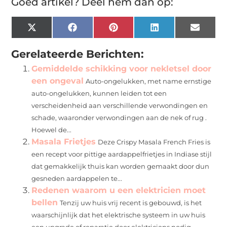
Goed artikel? Deel hem dan op:
X
Facebook
Pinterest
LinkedIn
Email
(Twitter)
Gerelateerde Berichten:
Gemiddelde schikking voor nekletsel door
een ongeval
Auto-ongelukken, met name ernstige
auto-ongelukken, kunnen leiden tot een
verscheidenheid aan verschillende verwondingen en
schade, waaronder verwondingen aan de nek of rug .
Hoewel de...
Masala Frietjes
Deze Crispy Masala French Fries is
een recept voor pittige aardappelfrietjes in Indiase stijl
dat gemakkelijk thuis kan worden gemaakt door dun
gesneden aardappelen te...
Redenen waarom u een elektricien moet
bellen
Tenzij uw huis vrij recent is gebouwd, is het
waarschijnlijk dat het elektrische systeem in uw huis