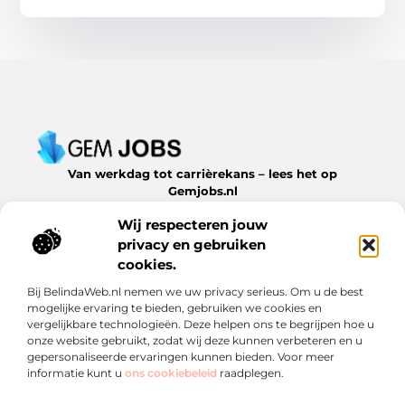
Van werkdag tot carrièrekans – lees het op
Gemjobs.nl
Ontdek inspirerende blogs en artikelen over alles wat de
Wij respecteren jouw
arbeidsmarkt en jouw loopbaan te bieden hebben.
privacy en gebruiken
Bericht categorie
cookies.
Bij BelindaWeb.nl nemen we uw privacy serieus. Om u de best
mogelijke ervaring te bieden, gebruiken we cookies en
vergelijkbare technologieën. Deze helpen ons te begrijpen hoe u
Onze informatie
onze website gebruikt, zodat wij deze kunnen verbeteren en u
gepersonaliseerde ervaringen kunnen bieden. Voor meer
Een backlink kopen: slimme zet of risico? Ontdek wat je moet weten
Geld verdienen met links: een verrassende inkomstenstroom die je niet mag missen
informatie kunt u
ons cookiebeleid
raadplegen.