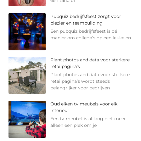
een tand of
Pubquiz bedrijfsfeest zorgt voor
plezier en teambuilding
Een pubquiz bedrijfsfeest is dé
manier om collega’s op een leuke en
Plant photos and data voor sterkere
retailpagina’s
Plant photos and data voor sterkere
retailpagina’s wordt steeds
belangrijker voor bedrijven
Oud eiken tv meubels voor elk
interieur
Een tv-meubel is al lang niet meer
alleen een plek om je