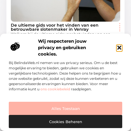
De ultieme gids voor het vinden van een
betrouwbare slotenmaker in Venray
Welkom bij de ultieme gids voor het vinden van een
betrouwbare slotenmaker in Venray (venraygids.nl). Of je
Wij respecteren jouw
nu jezelf hebt buitengesloten, een nieuw slot nodig
privacy en gebruiken
cookies.
Winkelen
Bij BelindaWeb.nl nemen we uw privacy serieus. Om u de best
mogelijke ervaring te bieden, gebruiken we cookies en
vergelijkbare technologieën. Deze helpen ons te begrijpen hoe u
onze website gebruikt, zodat wij deze kunnen verbeteren en u
gepersonaliseerde ervaringen kunnen bieden. Voor meer
informatie kunt u
ons cookiebeleid
raadplegen.
WINKELEN
Alles Toestaan
Cookies Beheren
Ontdek de unieke wereld van slijterij in Meppel