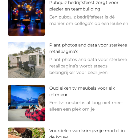
Pubquiz bedrijfsfeest zorgt voor
plezier en teambuilding
Een pubquiz bedrijfsfeest is dé
manier om collega’s op een leuke en
Plant photos and data voor sterkere
retailpagina’s
Plant photos and data voor sterkere
retailpagina’s wordt steeds
belangrijker voor bedrijven
Oud eiken tv meubels voor elk
interieur
Een tv-meubel is al lang niet meer
alleen een plek om je
Voordelen van krimpvrije mortel in
de bouw