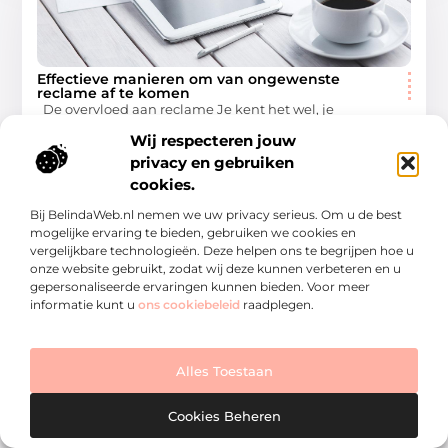
Effectieve manieren om van ongewenste
reclame af te komen
De overvloed aan reclame Je kent het wel, je
brievenbus puilt uit van reclamefolders, je inbox zit vol
Wij respecteren jouw
met ongevraagde nieuwsbrieven en overal waar
privacy en gebruiken
Aanbiedingen
cookies.
Bij BelindaWeb.nl nemen we uw privacy serieus. Om u de best
mogelijke ervaring te bieden, gebruiken we cookies en
vergelijkbare technologieën. Deze helpen ons te begrijpen hoe u
onze website gebruikt, zodat wij deze kunnen verbeteren en u
gepersonaliseerde ervaringen kunnen bieden. Voor meer
informatie kunt u
ons cookiebeleid
raadplegen.
AANBIEDINGEN
Alles Toestaan
Cookies Beheren
Hoe maak je jouw tuin klaar voor de zomer?