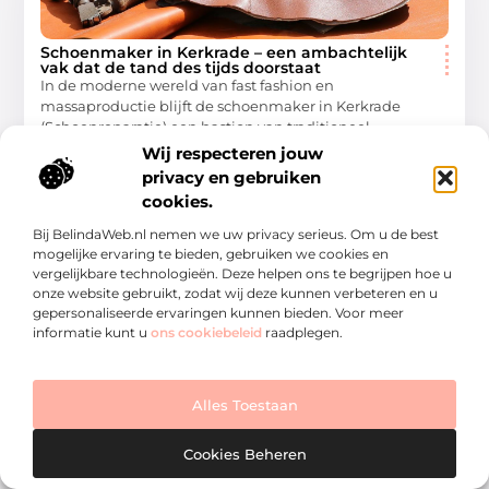
Schoenmaker in Kerkrade – een ambachtelijk
vak dat de tand des tijds doorstaat
In de moderne wereld van fast fashion en
massaproductie blijft de schoenmaker in Kerkrade
(Schoenreparatie) een bastion van traditioneel
vakmanschap. Schoenmakers spelen een cruciale rol
Wij respecteren jouw
privacy en gebruiken
Winkelen
cookies.
Bij BelindaWeb.nl nemen we uw privacy serieus. Om u de best
mogelijke ervaring te bieden, gebruiken we cookies en
vergelijkbare technologieën. Deze helpen ons te begrijpen hoe u
WINKELEN
onze website gebruikt, zodat wij deze kunnen verbeteren en u
gepersonaliseerde ervaringen kunnen bieden. Voor meer
informatie kunt u
ons cookiebeleid
raadplegen.
Alles Toestaan
Ontdek de beste schoenenwinkels in Maassluis
Cookies Beheren
Maassluis, een charmante Nederlandse stad met een
rijke geschiedenis, staat bekend om zijn gastvrije