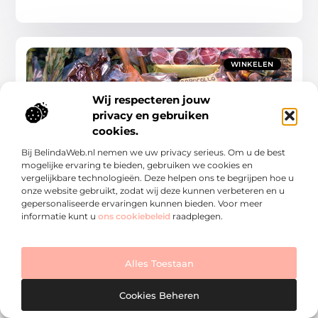
WINKELEN
Wij respecteren jouw
privacy en gebruiken
cookies.
Bij BelindaWeb.nl nemen we uw privacy serieus. Om u de best
Ontdek de wereld van slager in Barneveld
mogelijke ervaring te bieden, gebruiken we cookies en
Barneveld, gelegen in het hart van Nederland, staat
vergelijkbare technologieën. Deze helpen ons te begrijpen hoe u
bekend om zijn rijke geschiedenis in de
onze website gebruikt, zodat wij deze kunnen verbeteren en u
pluimveehouderij en de belangrijke rol die de slager in
gepersonaliseerde ervaringen kunnen bieden. Voor meer
Barneveld (meer
informatie kunt u
ons cookiebeleid
raadplegen.
Winkelen
Alles Toestaan
Cookies Beheren
WINKELEN