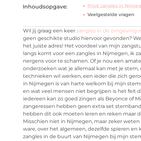
Privé zangles in Nijme
Inhoudsopgave:
Veelgestelde vragen
Wil jij graag een keer
zangles in de omgeving 
geen geschikte studio hiervoor gevonden? Wees
het juiste adres! Het voordeel van mijn zangstu
langs komt voor een zangles in Nijmegen, ik za
nergens voor te schamen. Of je nou een amate
onderzoeken wat je allemaal kan met je stem, of
technieken wil werken, een ieder die zich ge
in Nijmegen is van harte welkom bij mijn stems
en wat veel mensen niet begrijpen is het feit da
iedereen kan zo goed zingen als Beyonce of M
zangeressen hebben geen extra set stembanden
hebben dit ook moeten leren en reken maar da
Misschien niet in Nijmegen, maar zeker weten 
ware, over het algemeen, dezelfde spieren en
zangles in de buurt van Nijmegen bij mijn ste