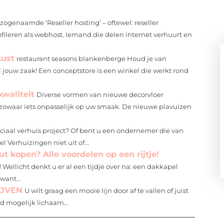
zogenaamde ‘Reseller hosting’ – oftewel: reseller
ofileren als webhost. Iemand die delen internet verhuurt en
kust
restaurant seasons blankenberge Houd je van
 jouw zaak! Een conceptstore is een winkel die werkt rond
kwaliteit
Diverse vormen van nieuwe decorvloer
d zowaar iets onpasselijk op uw smaak. De nieuwe plavuizen
ciaal verhuis project? Of bent u een ondernemer die van
l Verhuizingen niet uit of...
t kopen? Alle voordelen op een rijtje!
 Wellicht denkt u er al een tijdje over na: een dakkapel
want...
IJVEN
U wilt graag een mooie lijn door af te vallen of juist
d mogelijk lichaam...