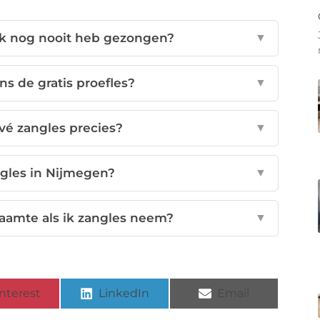
 ik nog nooit heb gezongen?
▼
ns de gratis proefles?
▼
vé zangles precies?
▼
gles in Nijmegen?
▼
haamte als ik zangles neem?
▼
nterest
LinkedIn
Email