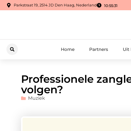
Parkstraat 19, 2514 JD Den Haag, Nederland
10:55:32
Home
Partners
Uit
Professionele zangl
volgen?
Muziek