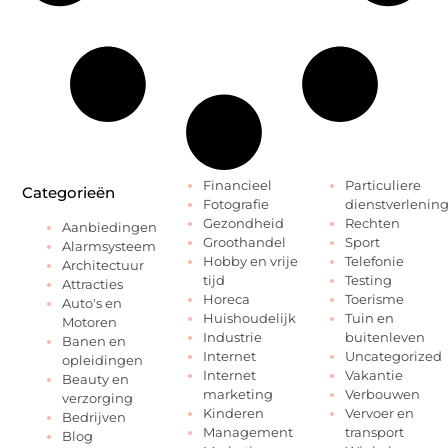
Financieel
Particuliere
Categorieën
Fotografie
dienstverlenin
Gezondheid
Rechten
Aanbiedingen
Groothandel
Sport
Alarmsysteem
Hobby en vrije
Telefonie
Architectuur
tijd
Testing
Attracties
Horeca
Toerisme
Auto's en
Huishoudelijk
Tuin en
Motoren
Industrie
buitenleven
Banen en
Internet
Uncategorized
opleidingen
Internet
Vakantie
Beauty en
marketing
Verbouwen
verzorging
Kinderen
Vervoer en
Bedrijven
Management
transport
Blog