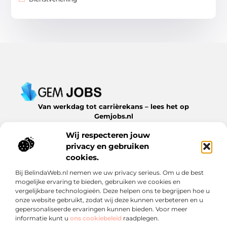
Van werkdag tot carrièrekans – lees het op
Gemjobs.nl
Ontdek inspirerende blogs en artikelen over alles wat de
Wij respecteren jouw
arbeidsmarkt en jouw loopbaan te bieden hebben.
privacy en gebruiken
Bericht categorie
cookies.
Bij BelindaWeb.nl nemen we uw privacy serieus. Om u de best
mogelijke ervaring te bieden, gebruiken we cookies en
vergelijkbare technologieën. Deze helpen ons te begrijpen hoe u
Onze informatie
onze website gebruikt, zodat wij deze kunnen verbeteren en u
gepersonaliseerde ervaringen kunnen bieden. Voor meer
Een backlink kopen: slimme zet of risico? Ontdek wat je moet weten
Geld verdienen met links: een verrassende inkomstenstroom die je niet mag missen
informatie kunt u
ons cookiebeleid
raadplegen.