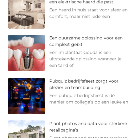
een elektrische haard die past
Een haard in huis staat voor sfeer en
comfort, maar niet iedereen
Een duurzame oplossing voor een
compleet gebit
Een implantaat Gouda is een
uitstekende oplossing wanneer je
een tand of
Pubquiz bedrijfsfeest zorgt voor
plezier en teambuilding
Een pubquiz bedrijfsfeest is dé
manier om collega’s op een leuke en
Plant photos and data voor sterkere
retailpagina’s
Plant photos and data voor sterkere