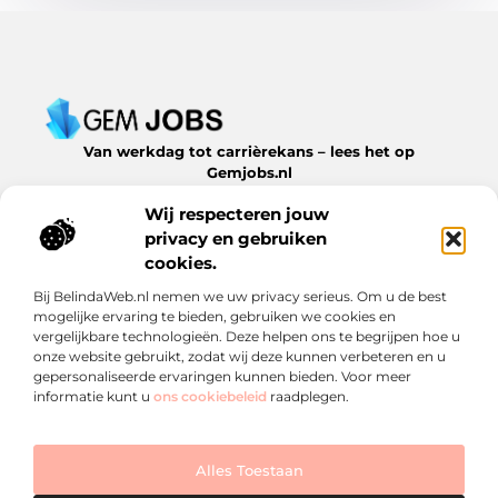
Van werkdag tot carrièrekans – lees het op
Gemjobs.nl
Ontdek inspirerende blogs en artikelen over alles wat de
Wij respecteren jouw
arbeidsmarkt en jouw loopbaan te bieden hebben.
privacy en gebruiken
Bericht categorie
cookies.
Bij BelindaWeb.nl nemen we uw privacy serieus. Om u de best
mogelijke ervaring te bieden, gebruiken we cookies en
vergelijkbare technologieën. Deze helpen ons te begrijpen hoe u
Onze informatie
onze website gebruikt, zodat wij deze kunnen verbeteren en u
gepersonaliseerde ervaringen kunnen bieden. Voor meer
Een backlink kopen: slimme zet of risico? Ontdek wat je moet weten
Geld verdienen met links: een verrassende inkomstenstroom die je niet mag missen
informatie kunt u
ons cookiebeleid
raadplegen.
Alles Toestaan
Website index