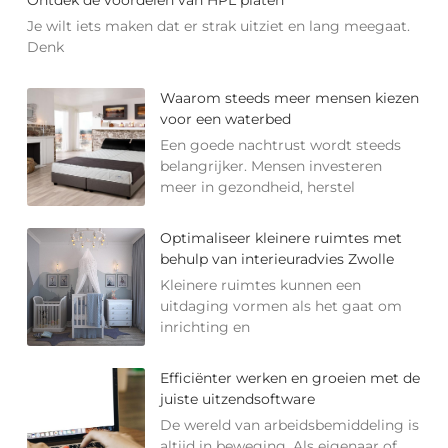
Je wilt iets maken dat er strak uitziet en lang meegaat.
Denk
Waarom steeds meer mensen kiezen
voor een waterbed
Een goede nachtrust wordt steeds
belangrijker. Mensen investeren
meer in gezondheid, herstel
Optimaliseer kleinere ruimtes met
behulp van interieuradvies Zwolle
Kleinere ruimtes kunnen een
uitdaging vormen als het gaat om
inrichting en
Efficiënter werken en groeien met de
juiste uitzendsoftware
De wereld van arbeidsbemiddeling is
altijd in beweging. Als eigenaar of