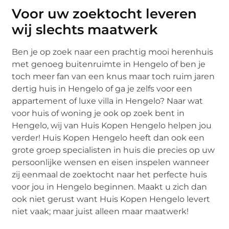
Voor uw zoektocht leveren
wij slechts maatwerk
Ben je op zoek naar een prachtig mooi herenhuis
met genoeg buitenruimte in Hengelo of ben je
toch meer fan van een knus maar toch ruim jaren
dertig huis in Hengelo of ga je zelfs voor een
appartement of luxe villa in Hengelo? Naar wat
voor huis of woning je ook op zoek bent in
Hengelo, wij van Huis Kopen Hengelo helpen jou
verder! Huis Kopen Hengelo heeft dan ook een
grote groep specialisten in huis die precies op uw
persoonlijke wensen en eisen inspelen wanneer
zij eenmaal de zoektocht naar het perfecte huis
voor jou in Hengelo beginnen. Maakt u zich dan
ook niet gerust want Huis Kopen Hengelo levert
niet vaak; maar juist alleen maar maatwerk!