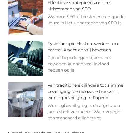
Effectieve strategieën voor het
uitbesteden van SEO
Waarom SEO uitbesteden een goede
keuze is Het uitbesteden van SEO is
Fysiotherapie Houten: werken aan
herstel, kracht en vrij bewegen
Pijn of beperkingen tijdens het
bewegen kunnen veel invloed
hebben op je
Van traditionele cilinders tot slimme
beveiliging: de nieuwste trends in
woningbeveiliging in Papend
Woningbeveiliging is de afgelopen
jaren sterk veranderd. Waar vroeger
een standaard cilinderslot
Ontdek de voordelen van HPL platen