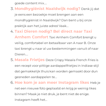
goede content mix....
Mondhygiënist Naaldwijk nodig?
Denk jij dat
je eens een bezoekje moet brengen aan een
mondhygiënist in Naaldwijk? Dan bent u bij onze
praktijk aan het juiste adres! Vaak...
Taxi Dieren nodig? Bel direct naar Taxi
Arnhem Comfort
Taxi Arnhem Comfort brengt u
veilig, comfortabel en betaalbaar van A naar B. Onze
taxi brengt u naar al uw bestemmingen vanuit of naar
Dieren....
Masala Frietjes
Deze Crispy Masala French Fries is
een recept voor pittige aardappelfrietjes in Indiase stijl
dat gemakkelijk thuis kan worden gemaakt door dun
gesneden aardappelen te...
Hoe kom je aan meer Instagram likes
Heb je
net een nieuwe foto geplaatst en krijg je weinig likes
binnen? Maak je niet druk, je bent niet de enige.
Instagram heeft het...