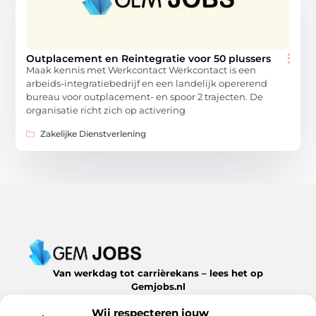
Outplacement en Reintegratie voor 50 plussers
Maak kennis met Werkcontact Werkcontact is een
arbeids-integratiebedrijf en een landelijk opererend
bureau voor outplacement- en spoor 2 trajecten. De
organisatie richt zich op activering
Zakelijke Dienstverlening
Van werkdag tot carrièrekans – lees het op
Gemjobs.nl
Ontdek inspirerende blogs en artikelen over alles wat de
Wij respecteren jouw
arbeidsmarkt en jouw loopbaan te bieden hebben.