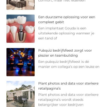
comfort, maar niet iedereen
Een duurzame oplossing voor een
compleet gebit
Een implantaat Gouda is een
uitstekende oplossing wanneer je
een tand of
Pubquiz bedrijfsfeest zorgt voor
plezier en teambuilding
Een pubquiz bedrijfsfeest is dé
manier om collega’s op een leuke en
Plant photos and data voor sterkere
retailpagina’s
Plant photos and data voor sterkere
retailpagina’s wordt steeds
belangrijker voor bedrijven